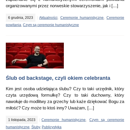
organizowanymi przez norweskie stowarzyszenie, jak i […]
6 grudnia, 2023
Aktualności
,
Ceremonie humanistyczne
,
Ceremonie
powitania
,
Czym są ceremonie humanistyczne
Ślub od backstage, czyli okiem celebranta
Kim jest osoba udzielająca ślubu? Czy to taki urzędnik, który
czyta urzędową formułkę? Czy to taki duchowny, który
nawołuje do modlitwy za grzechy lub każe dziękować Bogu za
miłość? Czy może to ktoś inny? Uważam, […]
1 listopada, 2023
Ceremonie humanistyczne
,
Czym są ceremonie
humanistyczne
,
Śluby
,
Publicystyka