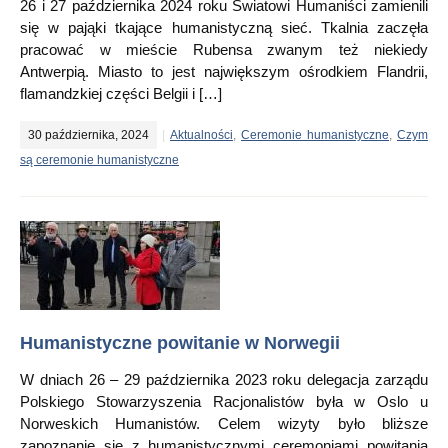
26 i 27 października 2024 roku Światowi Humaniści zamienili
się w pająki tkające humanistyczną sieć. Tkalnia zaczęła
pracować w mieście Rubensa zwanym też niekiedy
Antwerpią. Miasto to jest największym ośrodkiem Flandrii,
flamandzkiej części Belgii i […]
30 października, 2024
Aktualności
,
Ceremonie humanistyczne
,
Czym
są ceremonie humanistyczne
Humanistyczne powitanie w Norwegii
W dniach 26 – 29 października 2023 roku delegacja zarządu
Polskiego Stowarzyszenia Racjonalistów była w Oslo u
Norweskich Humanistów. Celem wizyty było bliższe
zapoznanie się z humanistycznymi ceremoniami powitania