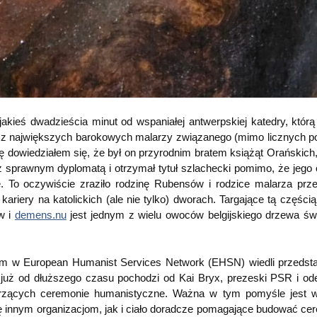
jakieś dwadzieścia minut od wspaniałej antwerpskiej katedry, którą
o z największych barokowych malarzy związanego (mimo licznych p
ę dowiedziałem się, że był on przyrodnim bratem książąt Orańskich,
eż sprawnym dyplomatą i otrzymał tytuł szlachecki pomimo, że jego 
e. To oczywiście zraziło rodzinę Rubensów i rodzice malarza prze
 kariery na katolickich (ale nie tylko) dworach. Targające tą części
ów i
demens.nu
jest jednym z wielu owoców belgijskiego drzewa św
rym w European Humanist Services Network (EHSN) wiedli przedsta
uż od dłuższego czasu pochodzi od Kai Bryx, prezeski PSR i od
worzących ceremonie humanistyczne. Ważna w tym pomyśle jest 
ję innym organizacjom, jak i ciało doradcze pomagające budować ce