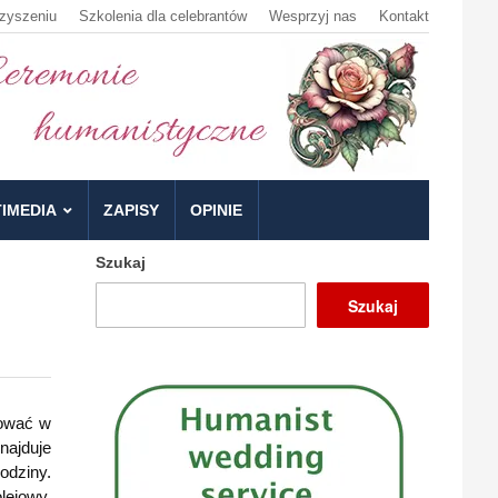
zyszeniu
Szkolenia dla celebrantów
Wesprzyj nas
Kontakt
IMEDIA
ZAPISY
OPINIE
Szukaj
Szukaj
cować w
najduje
odziny.
lejowy,