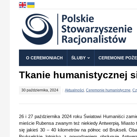
O CEREMONIACH
ŚLUBY
CEREMONIE POŻ
Tkanie humanistycznej si
30 października, 2024
Aktualności
,
Ceremonie humanistyczne
,
Cz
26 i 27 października 2024 roku Światowi Humaniści zamie
mieście Rubensa zwanym też niekiedy Antwerpią. Miasto to 
się jakieś 30 – 40 kilometrów na północ od Brukseli. Oba
Brukselskie lotnisko z powodzeniem obsługuje Antwerp