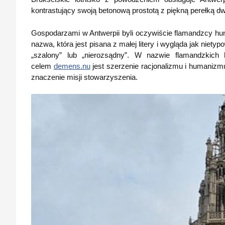
kontrastujący swoją betonową prostotą z piękną perełką dw
Gospodarzami w Antwerpii byli oczywiście flamandzcy hum
nazwa, która jest pisana z małej litery i wygląda jak niet
„szalony” lub „nierozsądny”. W nazwie flamandzkich 
celem
demens.nu
jest szerzenie racjonalizmu i humanizmu.
znaczenie misji stowarzyszenia.