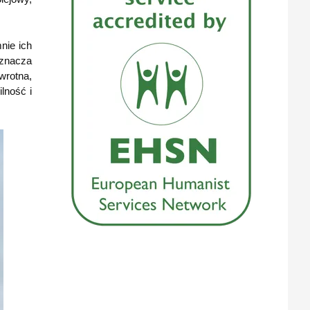
nie ich
oznacza
wrotna,
ilność i