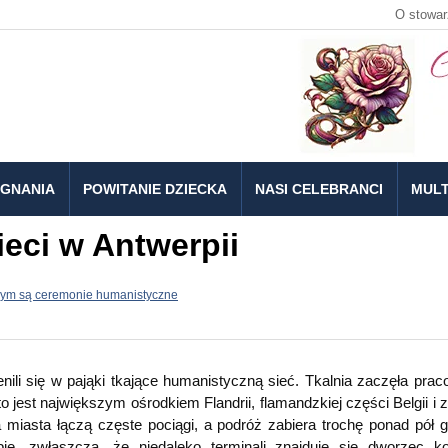
O stowar
EGNANIA
POWITANIE DZIECKA
NASI CELEBRANCI
MULT
eci w Antwerpii
ym są ceremonie humanistyczne
nili się w pająki tkające humanistyczną sieć. Tkalnia zaczęła pra
jest największym ośrodkiem Flandrii, flamandzkiej części Belgii i z
 miasta łączą częste pociągi, a podróż zabiera trochę ponad pół g
ię, zwłaszcza, że niedaleko terminali znajduje się dworzec ko