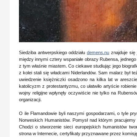
Siedziba antwerpskiego oddziału
demens.nu
znajduje się 
między innymi cztery wspaniałe obrazy Rubensa, jedneg
z tym właśnie miastem. Co ciekawe studiując jego biografi
z kolei stali się władcami Niderlandów. Sam malarz był t
uwiedzenie księżniczki osadzono na kilka lat w areszci
katolicyzm z protestantyzmu, co ułatwiło artyście robienie
wojny religijne wpłynęły oczywiście nie tylko na Rubens
organizacji.
O ile Flamandowie byli naszymi gospodarzami, o tyle p
Norweskich Humanistów. Pomysł nad którym pracujemy j
Chodzi o stworzenie sieci europejskich humanistów t
strona w Internecie, certyfikaty przyznawane przez komis