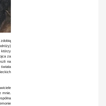
 zdobią
odróży)
 którzy
ojca za
szli na
ą świata
ieckich
wiciele
e mnie.
wspólna
remonie