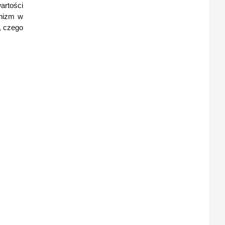
artości
anizm w
, czego