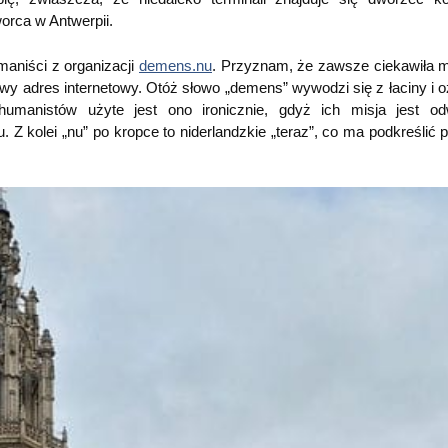
orca w Antwerpii.
aniści z organizacji
demens.nu
. Przyznam, że zawsze ciekawiła m
ypowy adres internetowy. Otóż słowo „demens” wywodzi się z łaciny i 
humanistów użyte jest ono ironicznie, gdyż ich misja jest od
 Z kolei „nu” po kropce to niderlandzkie „teraz”, co ma podkreślić p