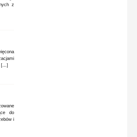
znych z
ięcona
zacjami
 […]
izowane
ące do
zebów i