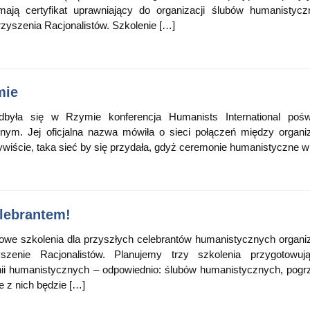
mają certyfikat uprawniający do organizacji ślubów humanistyc
zyszenia Racjonalistów. Szkolenie […]
mie
yła się w Rzymie konferencja Humanists International pośw
ym. Jej oficjalna nazwa mówiła o sieci połączeń między organi
wiście, taka sieć by się przydała, gdyż ceremonie humanistyczne w
lebrantem!
owe szkolenia dla przyszłych celebrantów humanistycznych organ
szenie Racjonalistów. Planujemy trzy szkolenia przygotowuj
ii humanistycznych – odpowiednio: ślubów humanistycznych, pogr
e z nich będzie […]