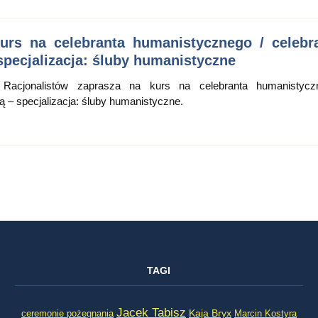
urs na celebranta humanistycznego / celebr
pecjalizacja: śluby humanistyczne
 Racjonalistów zaprasza na kurs na celebranta humanistycz
 – specjalizacja: śluby humanistyczne.
TAGI
Jacek Tabisz
Kaja Bryx
ceremonie pożegnania
Marcin Kostyra