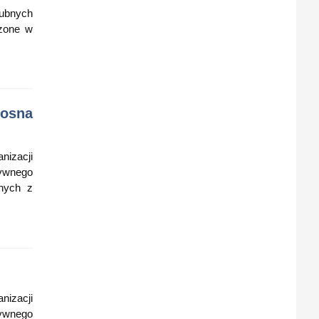
ubnych
czone w
iosna
nizacji
ywnego
znych z
nizacji
ywnego