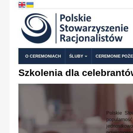
O CEREMONIACH
ŚLUBY
CEREMONIE POŻ
Szkolenia dla celebrant
Polskie Sto
popularność
jednostkow
przełomowym