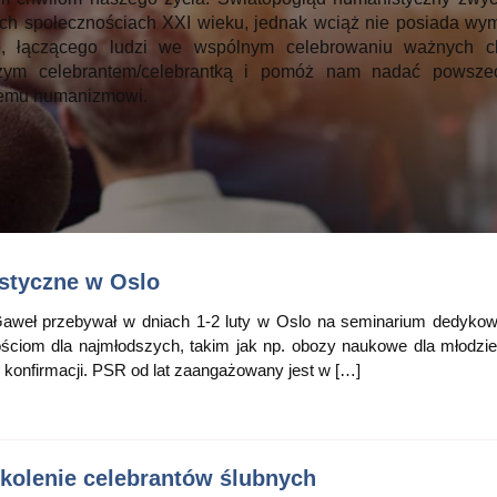
ych społecznościach XXI wieku, jednak wciąż nie posiada wy
o, łączącego ludzi we wspólnym celebrowaniu ważnych ch
zym celebrantem/celebrantką i pomóż nam nadać powsze
emu humanizmowi.
styczne w Oslo
aweł przebywał w dniach 1-2 luty w Oslo na seminarium dedyk
ciom dla najmłodszych, takim jak np. obozy naukowe dla młodzi
konfirmacji. PSR od lat zaangażowany jest w […]
olenie celebrantów ślubnych