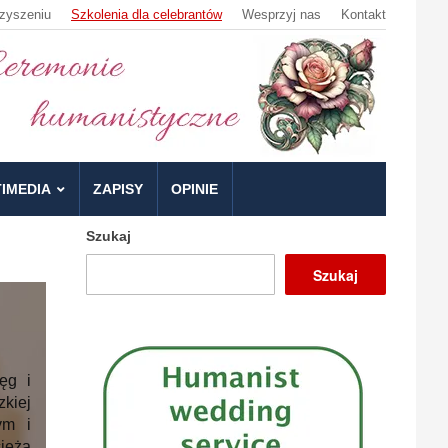
zyszeniu
Szkolenia dla celebrantów
Wesprzyj nas
Kontakt
IMEDIA
ZAPISY
OPINIE
Szukaj
Szukaj
ęg i
kiej
ym i
ięża