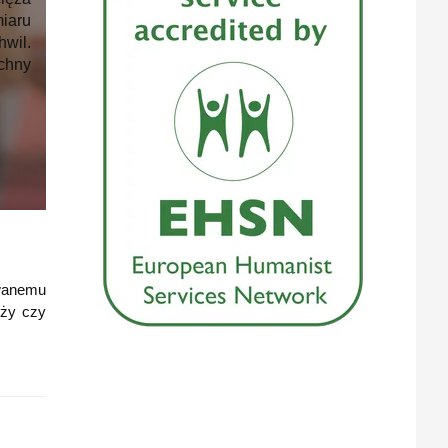
miaru
wil.
chny
owanemu
eży czy