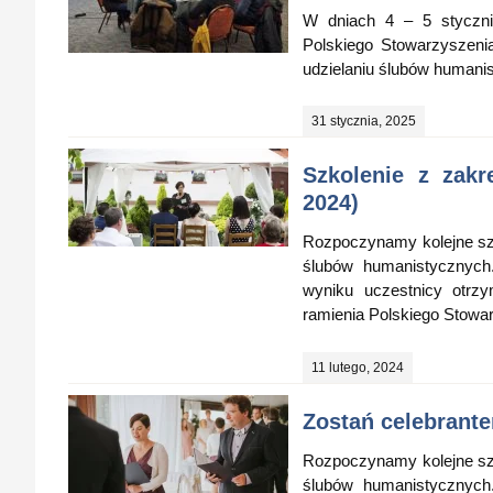
W dniach 4 – 5 styczni
Polskiego Stowarzyszeni
udzielaniu ślubów humanis
31 stycznia, 2025
Szkolenie z zakr
2024)
Rozpoczynamy kolejne szk
ślubów humanistycznych
wyniku uczestnicy otrzy
ramienia Polskiego Stowar
11 lutego, 2024
Zostań celebrant
Rozpoczynamy kolejne szk
ślubów humanistycznych