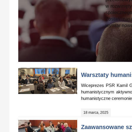
w rozwinięt
społeczneg
Zostań nas
wymiar now
Warsztaty humani
Wiceprezes PSR Kamil G
humanistycznym aktywnoś
humanistyczne ceremonie 
18 marca, 2025
Zaawansowane szk