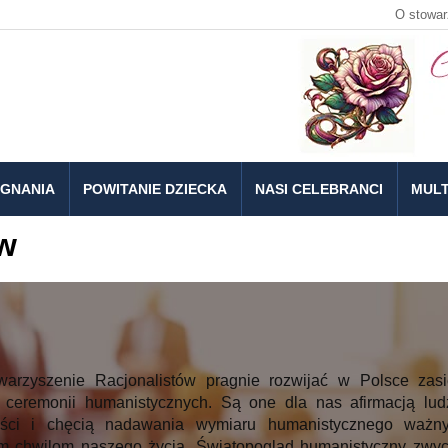
O stowar
EGNANIA
POWITANIE DZIECKA
NASI CELEBRANCI
MULT
ów
warzyszenie Racjonalistów pragnie rozwijać w Polsce zasi
 ceremonii humanistycznych. Są one dla nas afirmacją ludz
ości i chęcią nadawania wymiaru humanistycznego ważn
 chwilom naszego życia. Światopogląd humanistyczny zwyc